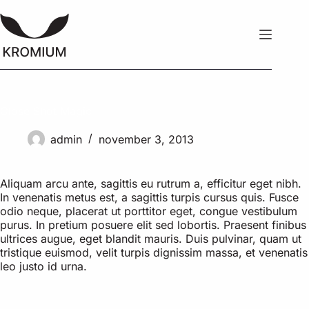
Ga
naar
de
inhoud
Close Shot Magic
admin
november 3, 2013
Aliquam arcu ante, sagittis eu rutrum a, efficitur eget nibh.
In venenatis metus est, a sagittis turpis cursus quis. Fusce
odio neque, placerat ut porttitor eget, congue vestibulum
purus. In pretium posuere elit sed lobortis. Praesent finibus
ultrices augue, eget blandit mauris. Duis pulvinar, quam ut
tristique euismod, velit turpis dignissim massa, et venenatis
leo justo id urna.